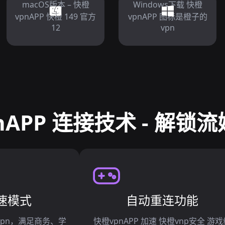
macOS版本 – 快橙
Windows下载 快橙
vpnAPP 快橙 149 官方
vpnAPP 图标是橙子的
12
vpn
nAPP 连接技术 - 解锁
速模式
自动重连功能
89vpn，满足商务、学
快橙vpnAPP 加速 快橙vnp安全 游戏