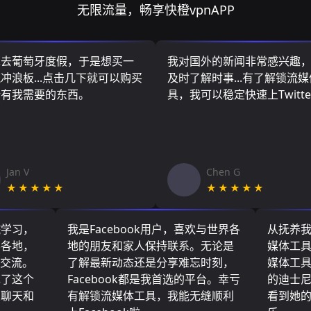
无限流量，畅享快橙vpnAPP
算去葡萄牙度假，于是想买一
我对国外的新闻非常感兴趣
冲浪板...点击几下就可以购买
及时了解时事...有了解锁流
所有我需要的东西。
具，我可以稳定快速上Twitte
Jan V
Chen G
★★★★★
★★★★★
院学习，
我是Facebook用户，喜欢与世界各
从抚养
界各地，
地的朋友和家人保持联系。无论是
媒体工
们交流。
了解最新动态还是分享难忘时刻，
媒体工
现了这个
Facebook都是我首选的平台。幸亏
的迪士
友聊天和
有解锁流媒体工具，我能无缝顺利
看到她