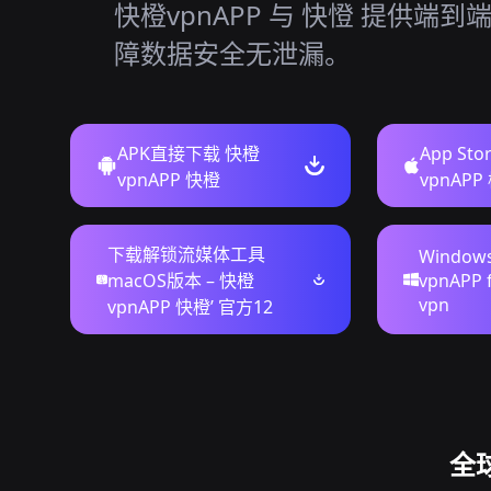
快橙vpnAPP 与 快憕 提供端
障数据安全无泄漏。
APK直接下载 快橙
App St
vpnAPP 快橙
vpnAP
下载解锁流媒体工具
Windo
macOS版本 – 快橙
vpnAPP 
vpn
vpnAPP 快橙’ 官方12
全